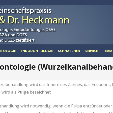
TOLOGIE
ENDODONTOLOGIE
SCHNARCHEN
SERVICE
TEAM
ontologie (Wurzelkanalbehan
zelbehandlung wird das Innere des Zahnes, das Endodont, b
wird als
Pulpa
bezeichnet.
handlung wird notwendig, wenn die Pulpa entzündet oder inf