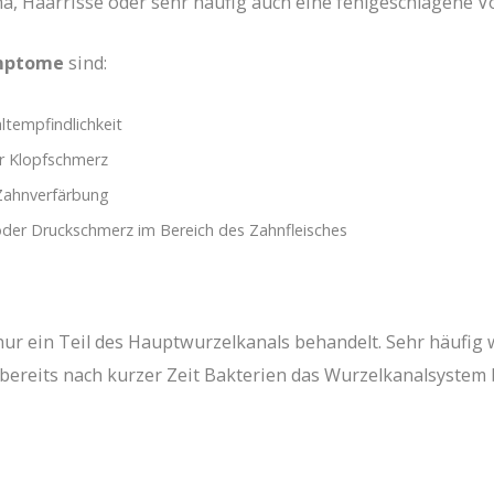
a, Haarrisse oder sehr häufig auch eine fehlgeschlagene V
mptome
sind:
ltempfindlichkeit
r Klopfschmerz
 Zahnverfärbung
der Druckschmerz im Bereich des Zahnfleisches
ur ein Teil des Hauptwurzelkanals behandelt. Sehr häufig
 bereits nach kurzer Zeit Bakterien das Wurzelkanalsystem