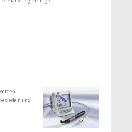
orbehandlung in Frage.
 werden
 besiedeln und